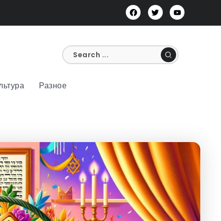
льтура
Разное