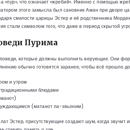
а «пур», что означает «жребий». Именно с помощью жре
иатором этого замысла был сановник Аман при дворе ц
одаря смелости царицы Эстер и её родственника Мордех
ия стали символом того, что даже в период скрытой уг
оведи Пурима
поведи, которые должны выполнить верующие. Они фор
олнению обычно готовятся заранее, чтобы всё прошло д
ром и утром
и традиционными блюдами
 манот)
нуждающимся (матанот ла-эвьоним)
лат Эстер, присутствующие создают шум, когда звучит 
е стереть память о зле.