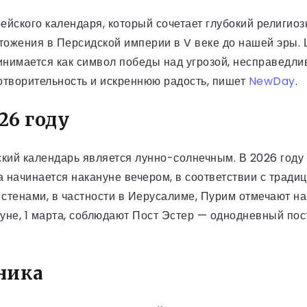
ейского календаря, который сочетает глубокий религио
чтожения в Персидской империи в V веке до нашей эры.
инимается как символ победы над угрозой, несправедл
отворительность и искреннюю радость, пишет
NewDay
.
26 году
кий календарь является лунно-солнечным. В 2026 году 
а начинается накануне вечером, в соответствии с тради
стенами, в частности в Иерусалиме, Пурим отмечают н
нуне, 1 марта, соблюдают Пост Эстер — однодневный пос
ника