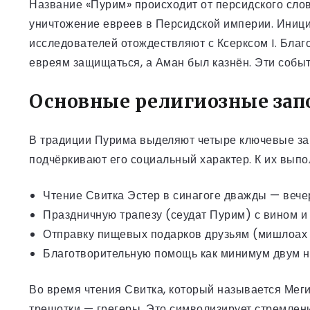
Название «Пурим» происходит от персидского слов
уничтожение евреев в Персидской империи. Иниц
исследователей отождествляют с Ксерксом I. Благ
евреям защищаться, а Аман был казнён. Эти событ
Основные религиозные зап
В традиции Пурима выделяют четыре ключевые за
подчёркивают его социальный характер. К их вып
Чтение Свитка Эстер в синагоге дважды — вече
Праздничную трапезу (сеудат Пурим) с вином 
Отправку пищевых подарков друзьям (мишлоах
Благотворительную помощь как минимум двум 
Во время чтения Свитка, который называется Меги
трещотки — грегеры. Это символизирует стремлени