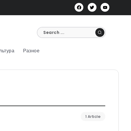
льтура
Разное
1 Article