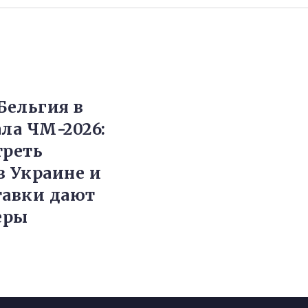
ельгия в
ала ЧМ-2026:
треть
в Украине и
тавки дают
еры