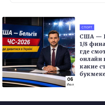
СПОРТ
США — Б
1/8 фин
где смо
онлайн 
какие с
букмек
06
Июл