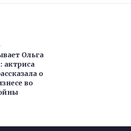
о
ывает Ольга
: актриса
ассказала о
изнесе во
войны