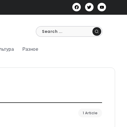
льтура
Разное
1 Article