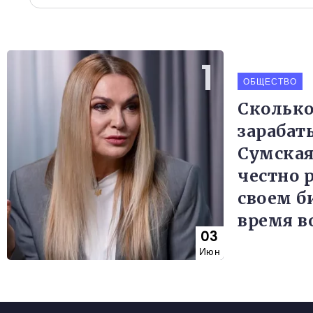
ОБЩЕСТВО
Скольк
зарабат
Сумская
честно р
своем б
время 
03
Июн