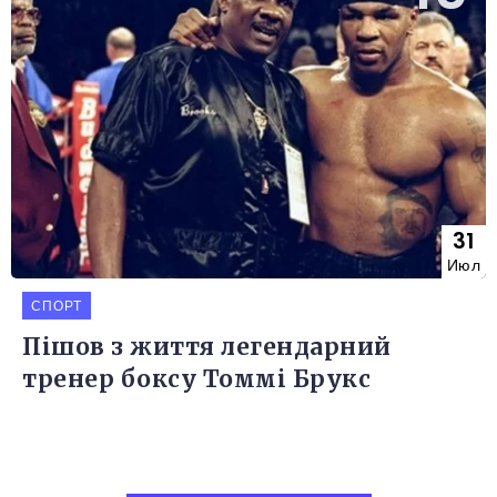
31
Июл
СПОРТ
Пішов з життя легендарний
тренер боксу Томмі Брукс