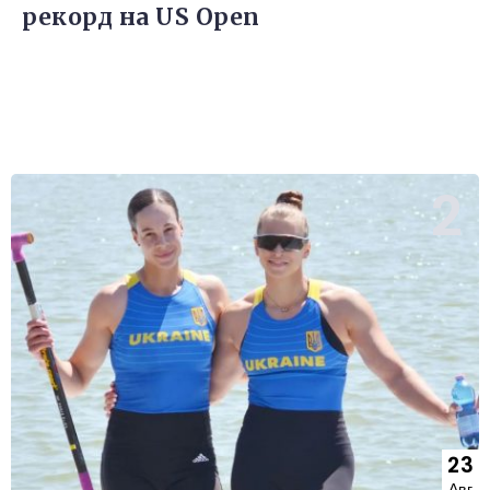
рекорд на US Open
23
Авг