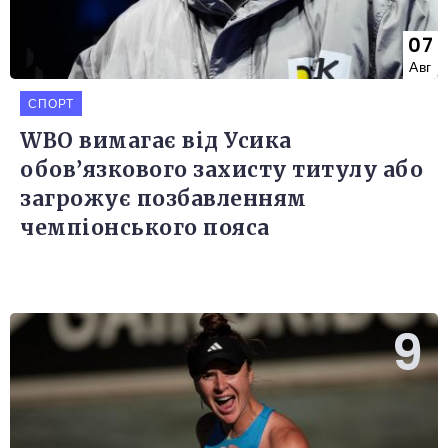
07
Авг
СПОРТ
WBO вимагає від Усика
обов’язкового захисту титулу або
загрожує позбавленням
чемпіонського пояса