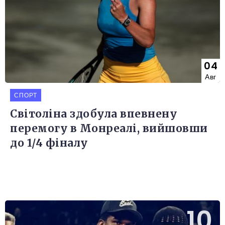
04
Авг
СПОРТ
Світоліна здобула впевнену
перемогу в Монреалі, вийшовши
до 1/4 фіналу