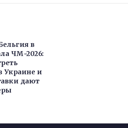
ельгия в
ала ЧМ-2026:
треть
в Украине и
тавки дают
еры