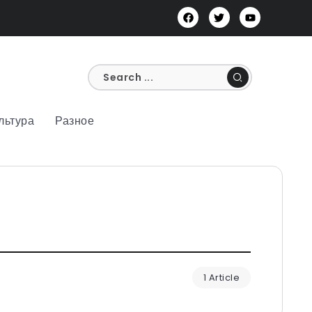
льтура
Разное
1 Article