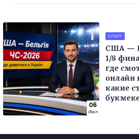
СПОРТ
США — Б
1/8 фин
где смо
онлайн 
какие с
букмек
06
Июл