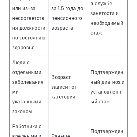
в службе
или из-за
за 1,5 года до
занятости и
несоответств
пенсионного
необходимый
ия должности
возраста
стаж
по состоянию
здоровья
Люди с
отдельными
Подтвержден
Возраст
заболевания
ный диагноз и
зависит от
ми,
установленн
категории
указанными
ый стаж
законом
Работники с
Подтвержден
вредными и
Раньше