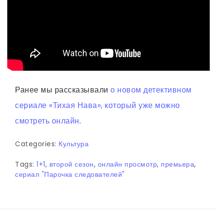
Ранее мы рассказывали
о новом детективном
сериале «Тихая Нава», который уже можно
смотреть онлайн
.
Categories:
Культура
Tags:
1+1
,
второй сезон
,
онлайн просмотр
,
премьера
,
сериал "Парочка следователей"