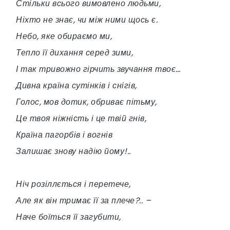
Стільки всього вимовлено людьми,
Ніхто не знає, чи між ними щось є.
Небо, яке обираємо ми,
Тепло її дихання серед зими,
І так тривожно гірчить звучання твоє…
Дивна країна сутінків і снігів,
Голос, мов дотик, обриває пітьму,
Це твоя ніжність і це твій гнів,
Країна пагорбів і вогнів
Залишає знову надію йому!..
Ніч розіллється і перетече,
Але як він тримає її за плече?.. –
Наче боїться її загубити,