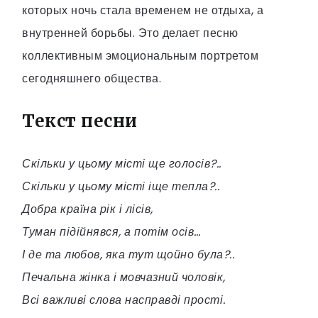
которых ночь стала временем не отдыха, а
внутренней борьбы. Это делает песню
коллективным эмоциональным портретом
сегодняшнего общества.
Текст песни
Скільки у цьому місті ще голосів?..
Скільки у цьому місті іще тепла?..
Добра країна рік і лісів,
Туман підійнявся, а потім осів…
І де та любов, яка тут щойно була?..
Печальна жінка і мовчазний чоловік,
Всі важливі слова насправді прості.