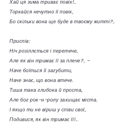
Хай ця зима триває повік!..
Торкайся нечутно її повік,
Бо скільки вона ще буде в твоєму житті?..
Приспів:
Ніч розіллється і перетече,
Але як він тримає її за плече?.. –
Наче боїться її загубити,
Наче знає, що вона втече.
Тиша така глибока й проста,
Але бог рок-н-ролу захищає міста.
І якщо ти не віриш у співи свої,
Подивися, як він тримає її!..