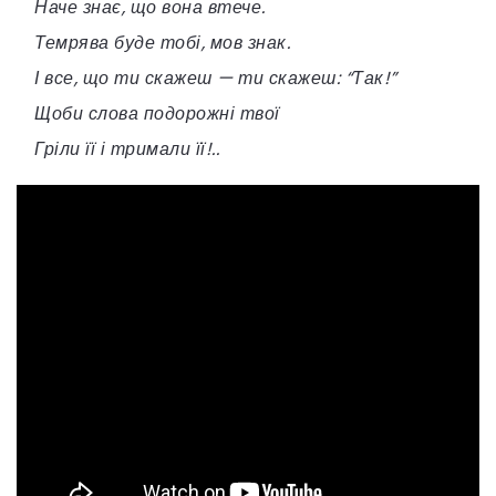
Наче знає, що вона втече.
Темрява буде тобі, мов знак.
І все, що ти скажеш — ти скажеш: “Так!”
Щоби слова подорожні твої
Гріли її і тримали її!..