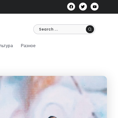
льтура
Разное