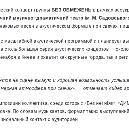
ческий концерт группы
БЕЗ ОБМЕЖЕНЬ
в рамках всеук
чний музично-драматичний театр ім. М. Садовськог
накомых песен в акустическом формате при свечах, пи
 с масштабной акустической программой и планирует вы
а столь большая серия акустических концертов — около
декабря в Киеве и охватит как крупные города, так и рег
кантов на сцене вживую и хорошая возможность услы
амерная атмосфера при свечах», — отмечает лидер гр
зиции коллектива, среди которых «Без неї ніяк», «ДИМ»,
ровке. По словам музыкантов, формат таких выступлени
оциональный контакт с аудиторией.