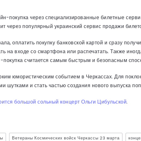
йн-покупка через специализированные билетные серви
дит через популярный украинский сервис продажи биле
ала, оплатить покупку банковской картой и сразу получ
ать на входе со смартфона или распечатать. Также иног
н-покупка считается самым быстрым и безопасным спос
рким юмористическим событием в Черкассах. Для поклон
и шутками и стать частью создания нового выпуска поп
тоится большой сольный концерт Ольги Цибульской
.
сы
Ветераны Космических войск Черкассы 23 марта
конце