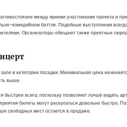
противостояние между яркими участниками проекта и пр
уально-комедийном баттле. Подобные выступления всег
рителями. Организаторы обещают также приятные сюрпр
онцерт
в зале и категории посадки. Минимальная цена начинае
ыть выше.
я быстрее всего, поскольку позволяют лучше видеть ар
оприятия билеты могут раскупаться довольно быстро. 
ьше свободных мест остается в продаже.