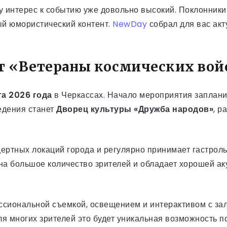
у интерес к событию уже довольно высокий. Поклонники
ный юмористический контент.
NewDay
собрал для вас ак
рт «Ветераны космических вой
та 2026 года
в Черкассах. Начало мероприятия заплан
едения станет
Дворец культуры «Дружба народов»
, р
цертных локаций города и регулярно принимает гастрол
на большое количество зрителей и обладает хорошей ак
иональной съемкой, освещением и интерактивом с зало
я многих зрителей это будет уникальная возможность п