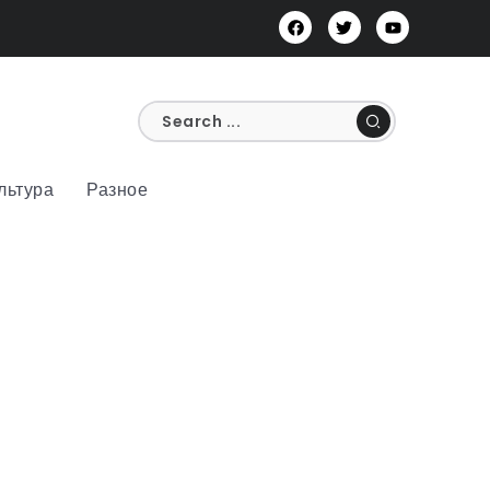
льтура
Разное