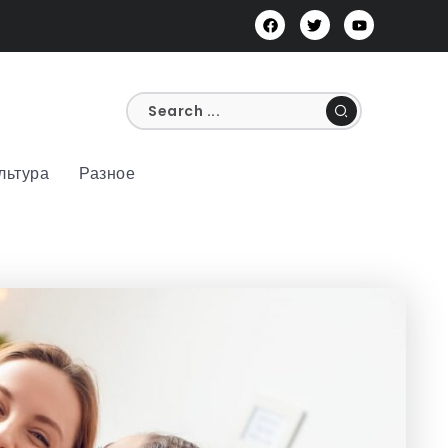
льтура
Разное