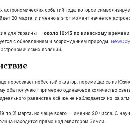
 астрономических событий года, которое символизирует
ойдёт 20 марта, и именно в этот момент начнётся астр
вия для Украины —
около 16:45 по киевскому времени
ируется с обновлением и возрождением природы.
NewDa
х астрономических явлений.
енствие
нце пересекает небесный экватор, перемещаясь из Южно
му оба получают примерно одинаковое количество света
 идеального равенства всё же не наблюдается из-за ат
9 по 21 марта, но чаще всего — именно 20 числа. С нау
Солнца находится прямо над экватором Земли.