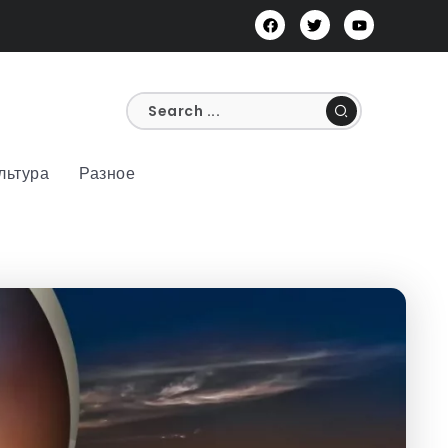
льтура
Разное