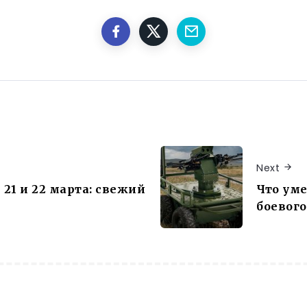
Next
21 и 22 марта: свежий
Что уме
боевог