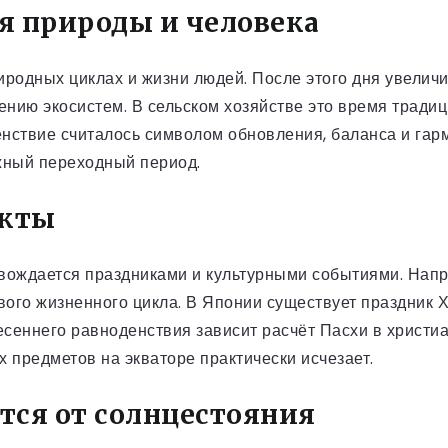
я природы и человека
родных циклах и жизни людей. После этого дня увеличи
ению экосистем. В сельском хозяйстве это время тради
енствие считалось символом обновления, баланса и гарм
ажный переходный период.
акты
вождается праздниками и культурными событиями. Напри
ого жизненного цикла. В Японии существует праздник 
весеннего равноденствия зависит расчёт Пасхи в христ
ых предметов на экваторе практически исчезает.
тся от солнцестояния