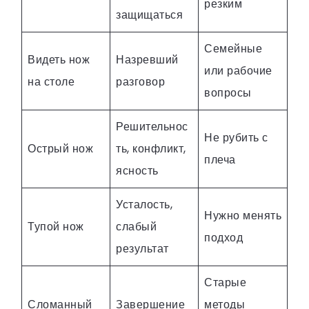
резким
защищаться
Семейные
Видеть нож
Назревший
или рабочие
на столе
разговор
вопросы
Решительнос
Не рубить с
Острый нож
ть, конфликт,
плеча
ясность
Усталость,
Нужно менять
Тупой нож
слабый
подход
результат
Старые
Сломанный
Завершение
методы