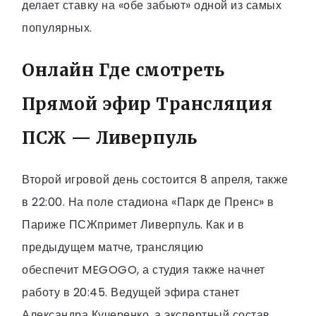
делает ставку на «обе забьют» одной из самых
популярных.
Онлайн Где смотреть
Прямой эфир Трансляция
ПСЖ — Ливерпуль
Второй игровой день состоится 8 апреля, также
в 22:00. На поле стадиона «Парк де Пренс» в
Париже ПСЖпримет Ливерпуль. Как и в
предыдущем матче, трансляцию
обеспечит MEGOGO, а студия также начнет
работу в 20:45. Ведущей эфира станет
Александра Кучеренко, а экспертный состав