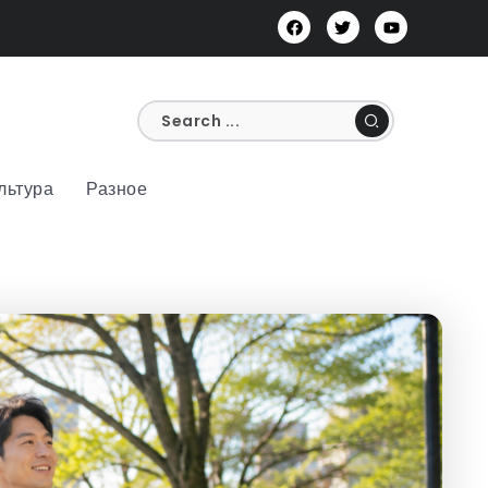
льтура
Разное