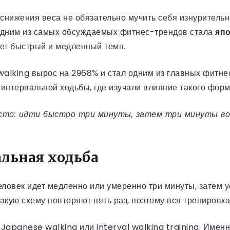
снижения веса не обязательно мучить себя изнуритель
 одним из самых обсуждаемых фитнес-трендов стала
япо
ует быстрый и медленный темп.
alking вырос на 2968% и стал одним из главных фитнес
х интервальной ходьбы, где изучали влияние такого фо
осто: идти быстро три минуты, затем три минуты во
альная ходьба
еловек идет медленно или умеренно три минуты, затем у
акую схему повторяют пять раз, поэтому вся тренировка
Japanese walking или interval walking training. Имен