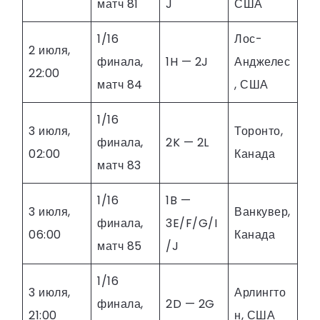
матч 81
J
США
1/16
Лос-
2 июля,
финала,
1H — 2J
Анджелес
22:00
матч 84
, США
1/16
3 июля,
Торонто,
финала,
2K — 2L
02:00
Канада
матч 83
1/16
1B —
3 июля,
Ванкувер,
финала,
3E/F/G/I
06:00
Канада
матч 85
/J
1/16
3 июля,
Арлингто
финала,
2D — 2G
21:00
н, США