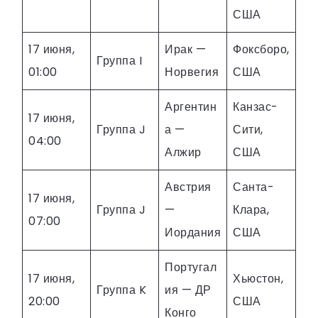
США
17 июня,
Ирак —
Фоксборо,
Группа I
01:00
Норвегия
США
Аргентин
Канзас-
17 июня,
Группа J
а —
Сити,
04:00
Алжир
США
Австрия
Санта-
17 июня,
Группа J
—
Клара,
07:00
Иордания
США
Португал
17 июня,
Хьюстон,
Группа K
ия — ДР
20:00
США
Конго