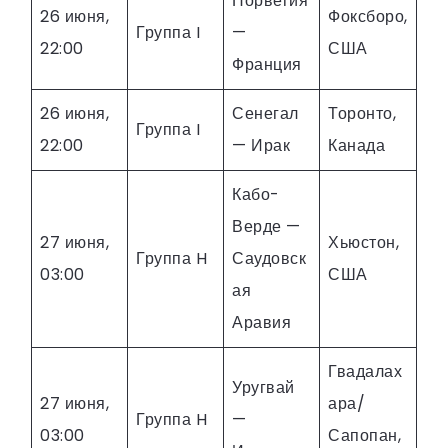
Норвегия
26 июня,
Фоксборо,
Группа I
—
22:00
США
Франция
26 июня,
Сенегал
Торонто,
Группа I
22:00
— Ирак
Канада
Кабо-
Верде —
27 июня,
Хьюстон,
Группа H
Саудовск
03:00
США
ая
Аравия
Гвадалах
Уругвай
27 июня,
ара/
Группа H
—
03:00
Сапопан,