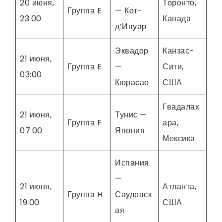
20 июня,
Торонто,
Группа E
— Кот-
23:00
Канада
д’Ивуар
Эквадор
Канзас-
21 июня,
Группа E
—
Сити,
03:00
Кюрасао
США
Гвадалах
21 июня,
Тунис —
Группа F
ара,
07:00
Япония
Мексика
Испания
—
21 июня,
Атланта,
Группа H
Саудовск
19:00
США
ая