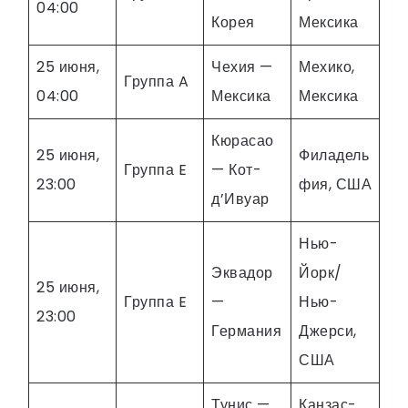
04:00
Корея
Мексика
25 июня,
Чехия —
Мехико,
Группа A
04:00
Мексика
Мексика
Кюрасао
25 июня,
Филадель
Группа E
— Кот-
23:00
фия, США
д’Ивуар
Нью-
Эквадор
Йорк/
25 июня,
Группа E
—
Нью-
23:00
Германия
Джерси,
США
Тунис —
Канзас-