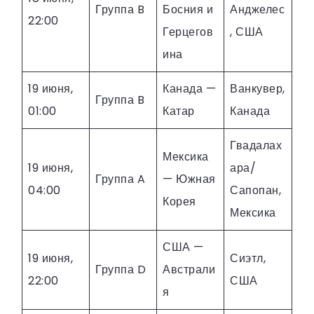
Группа B
Босния и
Анджелес
22:00
Герцегов
, США
ина
19 июня,
Канада —
Ванкувер,
Группа B
01:00
Катар
Канада
Гвадалах
Мексика
19 июня,
ара/
Группа A
— Южная
04:00
Сапопан,
Корея
Мексика
США —
19 июня,
Сиэтл,
Группа D
Австрали
22:00
США
я