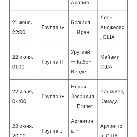
Аравия
Лос-
21 июня,
Бельгия
Группа G
Анджелес
22:00
— Иран
, США
Уругвай
22 июня,
Майами,
Группа H
— Кабо-
01:00
США
Верде
Новая
22 июня,
Ванкувер,
Группа G
Зеландия
04:00
Канада
— Египет
Аргентин
22 июня,
Арлингто
Группа J
а —
20:00
н, США