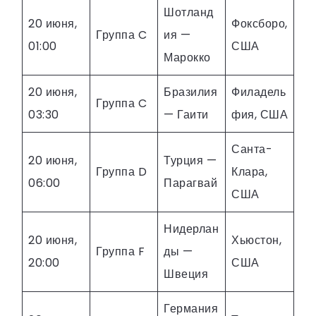
Шотланд
20 июня,
Фоксборо,
Группа C
ия —
01:00
США
Марокко
20 июня,
Бразилия
Филадель
Группа C
03:30
— Гаити
фия, США
Санта-
20 июня,
Турция —
Группа D
Клара,
06:00
Парагвай
США
Нидерлан
20 июня,
Хьюстон,
Группа F
ды —
20:00
США
Швеция
Германия