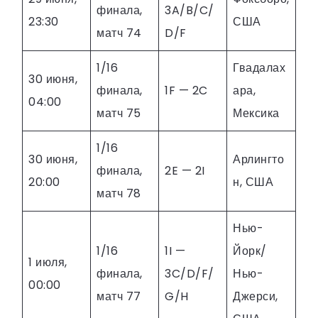
финала,
3A/B/C/
23:30
США
матч 74
D/F
1/16
Гвадалах
30 июня,
финала,
1F — 2C
ара,
04:00
матч 75
Мексика
1/16
30 июня,
Арлингто
финала,
2E — 2I
20:00
н, США
матч 78
Нью-
1/16
1I —
Йорк/
1 июля,
финала,
3C/D/F/
Нью-
00:00
матч 77
G/H
Джерси,