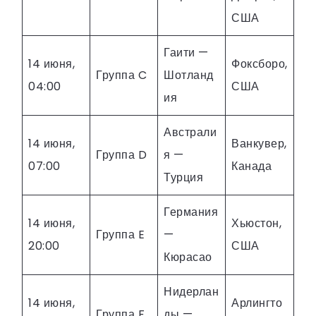
США
Гаити —
14 июня,
Фоксборо,
Группа C
Шотланд
04:00
США
ия
Австрали
14 июня,
Ванкувер,
Группа D
я —
07:00
Канада
Турция
Германия
14 июня,
Хьюстон,
Группа E
—
20:00
США
Кюрасао
Нидерлан
14 июня,
Арлингто
Группа F
ды —