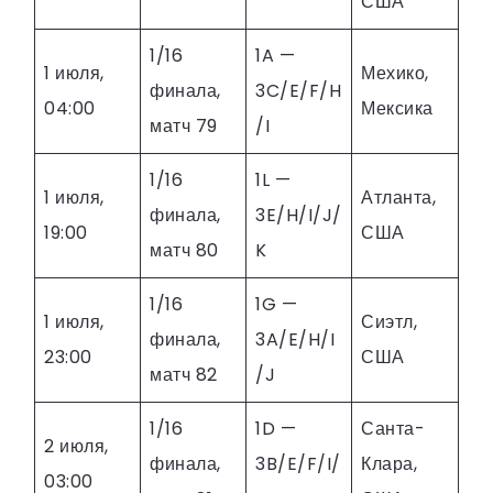
США
1/16
1A —
1 июля,
Мехико,
финала,
3C/E/F/H
04:00
Мексика
матч 79
/I
1/16
1L —
1 июля,
Атланта,
финала,
3E/H/I/J/
19:00
США
матч 80
K
1/16
1G —
1 июля,
Сиэтл,
финала,
3A/E/H/I
23:00
США
матч 82
/J
1/16
1D —
Санта-
2 июля,
финала,
3B/E/F/I/
Клара,
03:00