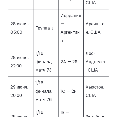
США
Иордания
28 июня,
—
Арлингто
Группа J
05:00
Аргентин
н, США
а
1/16
Лос-
28 июня,
финала,
2A — 2B
Анджелес
22:00
матч 73
, США
1/16
29 июня,
Хьюстон,
финала,
1C — 2F
20:00
США
матч 76
1/16
1E —
29 июня,
Фоксборо,