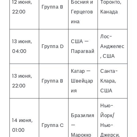
12 июня,
Босния и
Торонто,
Группа B
22:00
Герцегов
Канада
ина
Лос-
13 июня,
США —
Группа D
Анджелес
04:00
Парагвай
, США
Катар —
Санта-
13 июня,
Группа B
Швейцар
Клара,
22:00
ия
США
Нью-
Бразилия
Йорк/
14 июня,
Группа C
—
Нью-
01:00
Марокко
Джерси,