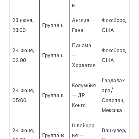
н
23 июня,
Англия —
Фоксборо,
Группа L
23:00
Гана
США
Панама
24 июня,
Фоксборо,
Группа L
—
02:00
США
Хорватия
Гвадалах
Колумбия
24 июня,
ара/
Группа K
— ДР
05:00
Сапопан,
Конго
Мексика
Швейцар
24 июня,
Ванкувер,
Группа B
ия —