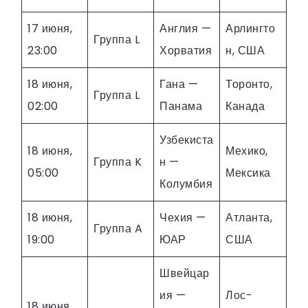
17 июня,
Англия —
Арлингто
Группа L
23:00
Хорватия
н, США
18 июня,
Гана —
Торонто,
Группа L
02:00
Панама
Канада
Узбекиста
18 июня,
Мехико,
Группа K
н —
05:00
Мексика
Колумбия
18 июня,
Чехия —
Атланта,
Группа A
19:00
ЮАР
США
Швейцар
ия —
Лос-
18 июня,