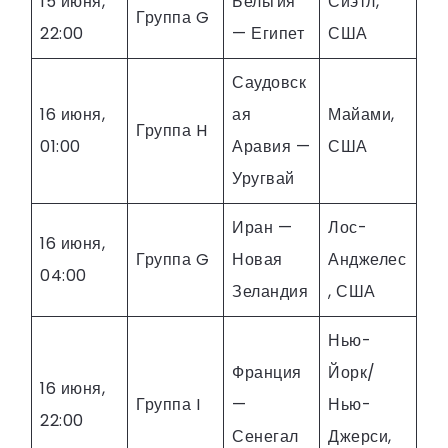
15 июня,
Бельгия
Сиэтл,
Группа G
22:00
— Египет
США
Саудовск
16 июня,
ая
Майами,
Группа H
01:00
Аравия —
США
Уругвай
Иран —
Лос-
16 июня,
Группа G
Новая
Анджелес
04:00
Зеландия
, США
Нью-
Франция
Йорк/
16 июня,
Группа I
—
Нью-
22:00
Сенегал
Джерси,