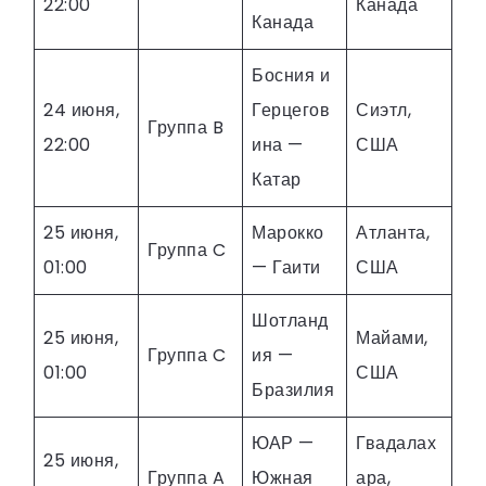
22:00
Канада
Канада
Босния и
24 июня,
Герцегов
Сиэтл,
Группа B
22:00
ина —
США
Катар
25 июня,
Марокко
Атланта,
Группа C
01:00
— Гаити
США
Шотланд
25 июня,
Майами,
Группа C
ия —
01:00
США
Бразилия
ЮАР —
Гвадалах
25 июня,
Группа A
Южная
ара,