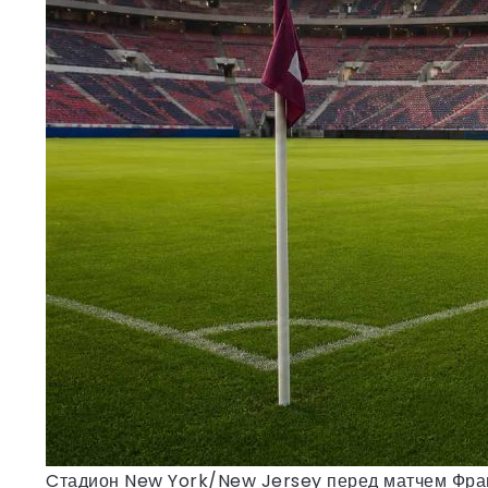
Cтадион New York/New Jersey перед матчем Фр