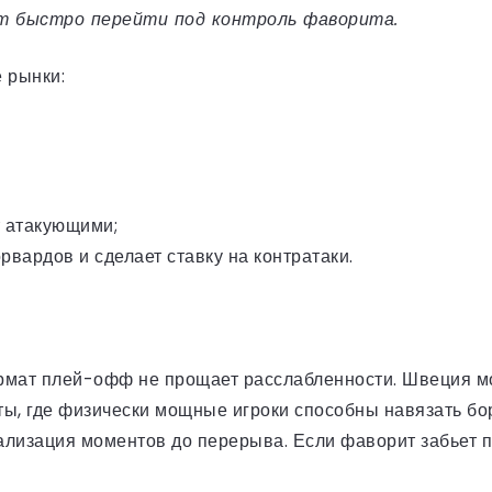
ет быстро перейти под контроль фаворита.
 рынки:
т атакующими;
вардов и сделает ставку на контратаки.
рмат плей-офф не прощает расслабленности. Швеция мож
ты, где физически мощные игроки способны навязать бо
ализация моментов до перерыва. Если фаворит забьет 