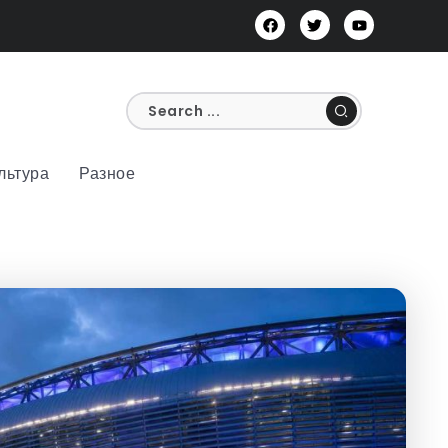
льтура
Разное