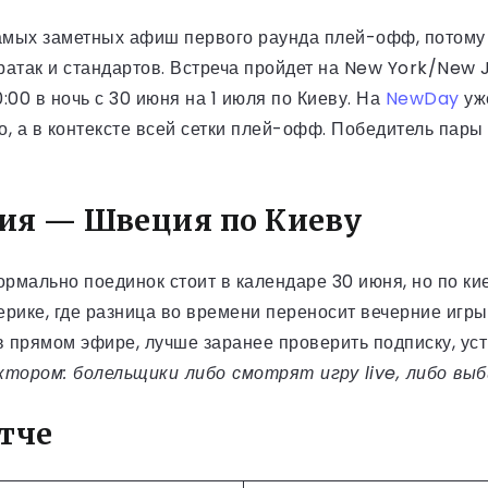
амых заметных афиш первого раунда плей-офф, потому 
тратак и стандартов. Встреча пройдет на New York/New
00 в ночь с 30 июня на 1 июля по Киеву. На
NewDay
уж
о, а в контексте всей сетки плей-офф. Победитель пары
ция — Швеция по Киеву
рмально поединок стоит в календаре 30 июня, но по кие
рике, где разница во времени переносит вечерние игры 
 прямом эфире, лучше заранее проверить подписку, уст
ором: болельщики либо смотрят игру live, либо выб
тче