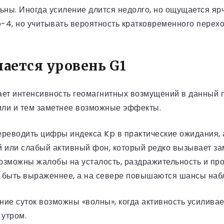
ьны. Иногда усиление длится недолго, но ощущается яр
-4, но учитывать вероятность кратковременного перехо
чается уровень G1
вает интенсивность геомагнитных возмущений в данный 
мли и тем заметнее возможные эффекты.
ереводить цифры индекса Kp в практические ожидания, 
й или слабый активный фон, который редко вызывает з
возможны жалобы на усталость, раздражительность и пр
ут быть выраженнее, а на севере повышаются шансы наб
ение суток возможны «волны», когда активность усилива
 утром.