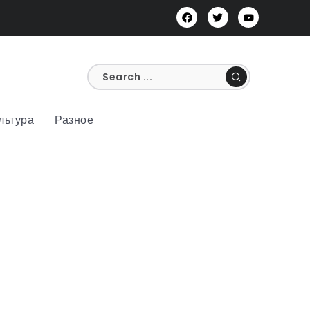
льтура
Разное