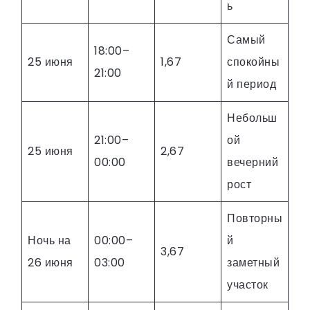
ь
Самый
18:00–
25 июня
1,67
спокойны
21:00
й период
Небольш
21:00–
ой
25 июня
2,67
00:00
вечерний
рост
Повторны
Ночь на
00:00–
й
3,67
26 июня
03:00
заметный
участок