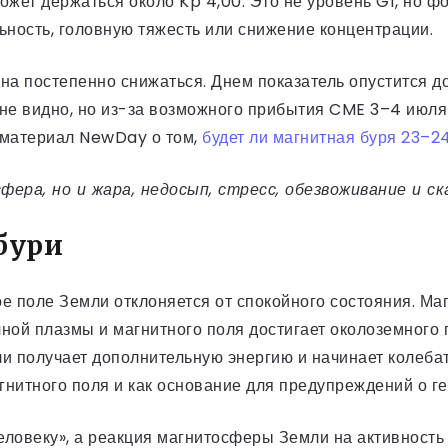
может держаться около Kp 4,00. Это не уровень G1, но 
ьность, головную тяжесть или снижение концентрации.
на постепенно снижаться. Днем показатель опустится до
не видно, но из-за возможного прибытия CME 3–4 июля п
 материал NewDay о том,
будет ли магнитная буря 23–2
ера, но и жара, недосып, стресс, обезвоживание и ск
бури
е поле Земли отклоняется от спокойного состояния. Ма
ной плазмы и магнитного поля достигает околоземного 
 получает дополнительную энергию и начинает колебат
гнитного поля и как основание для предупреждений о г
человеку», а реакция магнитосферы Земли на активност