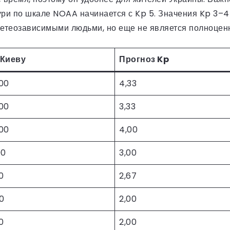
бури по шкале NOAA начинается с Kp 5. Значения Kp 3–
теозависимыми людьми, но еще не является полноценн
 Киеву
Прогноз Kp
00
4,33
00
3,33
00
4,00
00
3,00
0
2,67
00
2,00
0
2,00