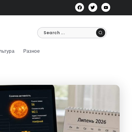
льтура
Разное