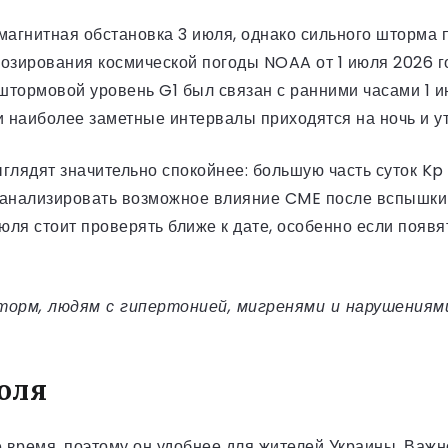
омагнитная обстановка 3 июля, однако сильного шторма
нозирования космической погоды NOAA от 1 июля 2026 
 штормовой уровень G1 был связан с ранними часами 1 
и наиболее заметные интервалы приходятся на ночь и у
глядят значительно спокойнее: большую часть суток Kp 
 анализировать возможное влияние CME после вспышки X
июля стоит проверять ближе к дате, особенно если появ
торм, людям с гипертонией, мигренями и нарушениями
июля
 время, поэтому он удобнее для жителей Украины. Важн