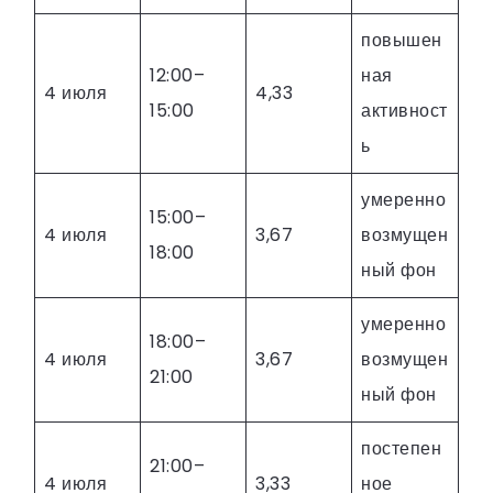
повышен
12:00–
ная
4 июля
4,33
15:00
активност
ь
умеренно
15:00–
4 июля
3,67
возмущен
18:00
ный фон
умеренно
18:00–
4 июля
3,67
возмущен
21:00
ный фон
постепен
21:00–
4 июля
3,33
ное