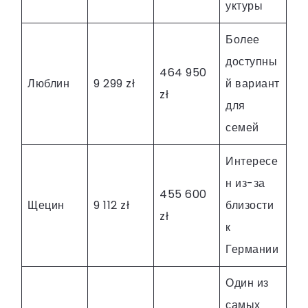
уктуры
Более
доступны
464 950
Люблин
9 299 zł
й вариант
zł
для
семей
Интересе
н из-за
455 600
Щецин
9 112 zł
близости
zł
к
Германии
Один из
самых