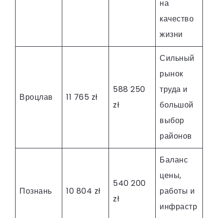
на
качество
жизни
Сильный
рынок
588 250
труда и
Вроцлав
11 765 zł
zł
большой
выбор
районов
Баланс
цены,
540 200
Познань
10 804 zł
работы и
zł
инфрастр