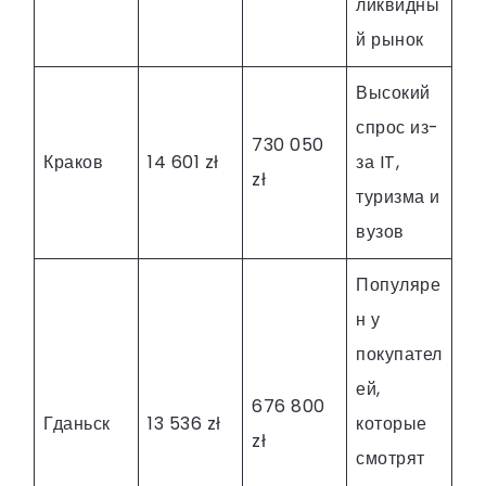
ликвидны
й рынок
Высокий
спрос из-
730 050
Краков
14 601 zł
за IT,
zł
туризма и
вузов
Популяре
н у
покупател
ей,
676 800
Гданьск
13 536 zł
которые
zł
смотрят