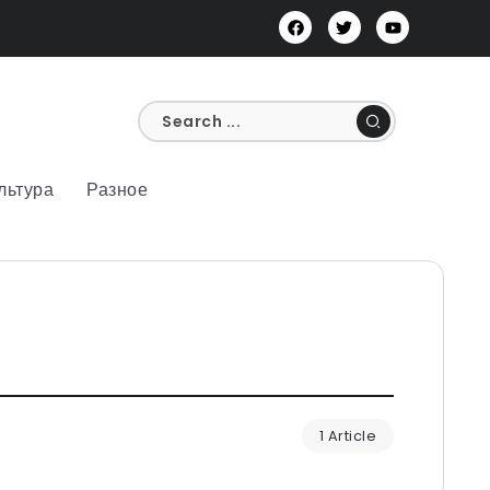
льтура
Разное
1 Article