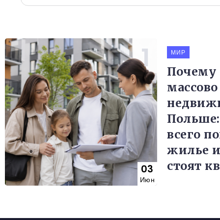
МИР
Почему
массово
недвиж
Польше:
всего п
жилье и
стоят к
03
Июн