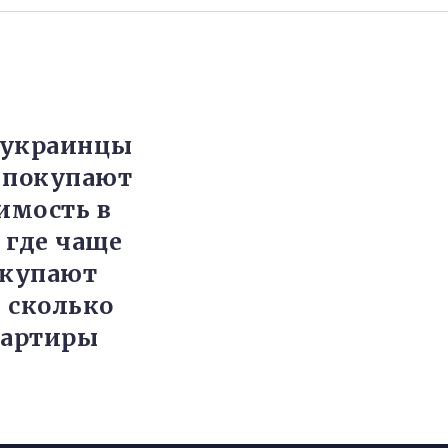
 украинцы
 покупают
имость в
 где чаще
окупают
 сколько
вартиры