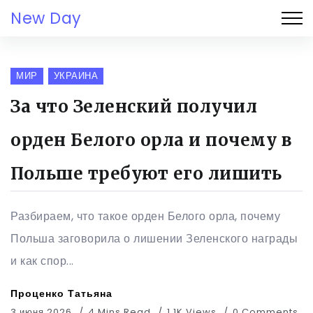
New Day
МИР
УКРАИНА
За что Зеленский получил
орден Белого орла и почему в
Польше требуют его лишить
Разбираем, что такое орден Белого орла, почему
Польша заговорила о лишении Зеленского награды
и как спор...
Проценко Татьяна
3 июня 2026
4 Mins Read
1.1K Views
0 Comments