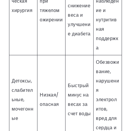
ческая
при
наблюден
снижение
хирургия
тяжелом
ие и
веса и
ожирении
нутритив
улучшени
ная
е диабета
поддержк
а
Обезвожи
вание,
Детоксы,
нарушени
Быстрый
слабител
я
Низкая/
минус на
ьные,
электрол
опасная
весах за
мочегонн
итов,
счет воды
ые
вред для
сердца и