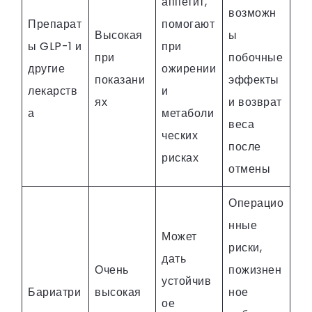
аппетит,
возможн
Препарат
помогают
Высокая
ы
ы GLP-1 и
при
при
побочные
другие
ожирении
показани
эффекты
лекарств
и
ях
и возврат
а
метаболи
веса
ческих
после
рисках
отмены
Операцио
нные
Может
риски,
дать
Очень
пожизнен
устойчив
Бариатри
высокая
ное
ое