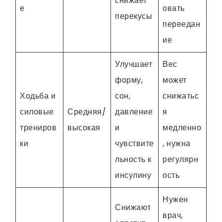
снижает
е
овать
перекусы
переедан
ие
Улучшает
Вес
форму,
может
Ходьба и
сон,
снижатьс
силовые
Средняя/
давление
я
трениров
высокая
и
медленно
ки
чувствите
, нужна
льность к
регулярн
инсулину
ость
Нужен
Снижают
врач,