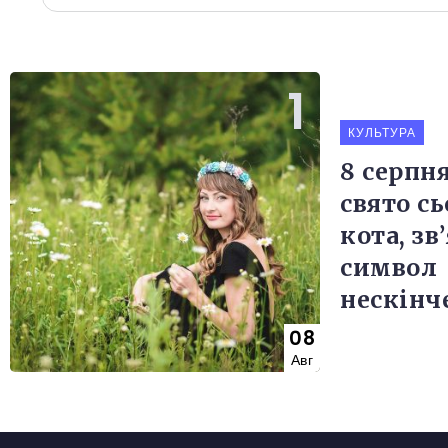
КУЛЬТУРА
8 серпн
свято сь
кота, зв
символ
нескінч
08
Авг