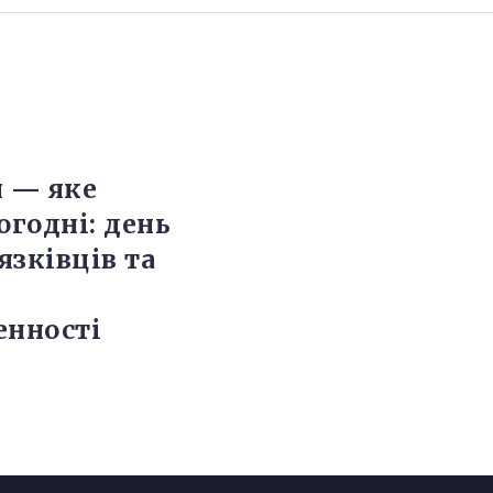
я — яке
огодні: день
’язківців та
енності