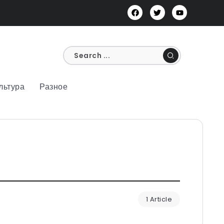
льтура
Разное
1 Article