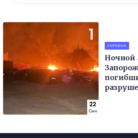
УКРАИНА
Ночной 
Запорож
погибши
разруш
22
Сен