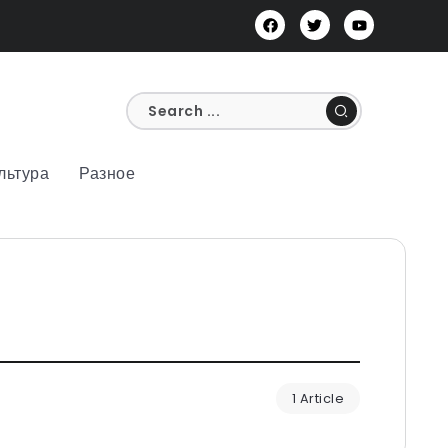
льтура
Разное
1 Article