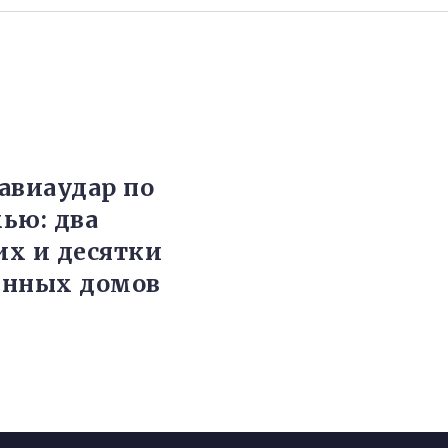
авиаудар по
ью: два
х и десятки
енных домов