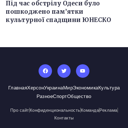
Під час обстрілу Одеси було
пошкоджено пам’ятки
культурної спадщини ЮНЕСКО
Главная
Херсон
Украина
Мир
Экономика
Культура
Разное
Спорт
Общество
Про сайт
Конфиденциональность
Команда
Реклама
Контакты