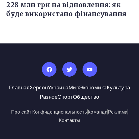
228 млн грн на відновлення: як
буде використано фінансування
Главная
Херсон
Украина
Мир
Экономика
Культура
Разное
Спорт
Общество
Про сайт
Конфиденциональность
Команда
Реклама
Контакты