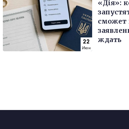
«Дія»: к
запустят
сможет 
заявлен
ждать
22
Июн