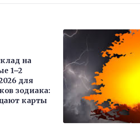
склад на
е 1–2
2026 для
ков зодиака:
щают карты