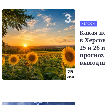
ХЕРСОН
Какая п
в Херсо
25 и 26 
прогноз
выходн
25
Июл