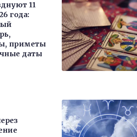
зднуют 11
26 года:
ный
рь,
ы, приметы
чные даты
через
ение