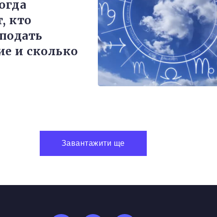
огда
, кто
подать
ие и сколько
Завантажити ще