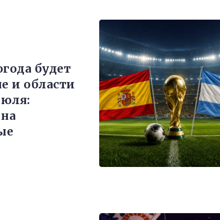
огода будет
не и области
июля:
 на
ые