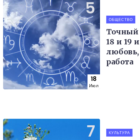
ОБЩЕСТВО
Точный 
18 и 19 
любовь,
работа
18
Июл
КУЛЬТУРА