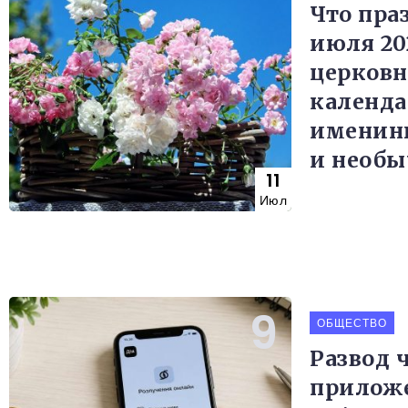
Что пра
июля 20
церков
календа
именин
и необы
11
Июл
ОБЩЕСТВО
Развод 
прилож