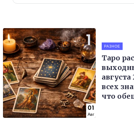
РАЗНОЕ
Таро ра
выходны
августа 
всех зна
что обе
01
Авг