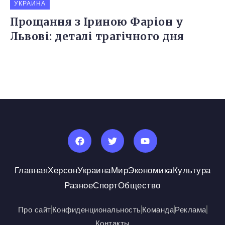
УКРАИНА
Прощання з Іриною Фаріон у
Львові: деталі трагічного дня
Главная
Херсон
Украина
Мир
Экономика
Культура
Разное
Спорт
Общество
Про сайт
Конфиденциональность
Команда
Реклама
Контакты