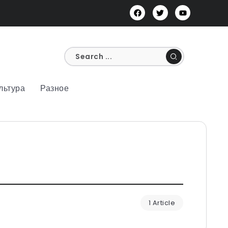
льтура
Разное
1 Article