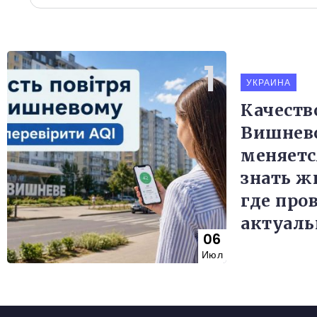
УКРАИНА
Качеств
Вишнев
меняетс
знать ж
где про
актуаль
06
Июл