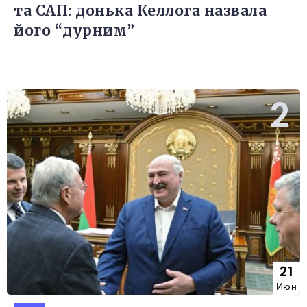
та САП: донька Келлога назвала
його “дурним”
21
Июн