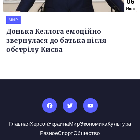
06
Июн
МИР
Донька Келлога емоційно
звернулася до батька після
обстрілу Києва
Главная
Херсон
Украина
Мир
Экономика
Культура
Разное
Спорт
Общество