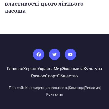
властивості цього літнього
ласоща
Главная
Херсон
Украина
Мир
Экономика
Культура
Разное
Спорт
Общество
Про сайт
Конфиденциональность
Команда
Реклама
Контакты