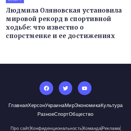
Людмила Оляновская установила
мировой рекорд в спортивной
ходьбе: что известно о
спорстменке и ее достижениях
Главная
Херсон
Украина
Мир
Экономика
Культура
Разное
Спорт
Общество
Про сайт
Конфиденциональность
Команда
Реклама