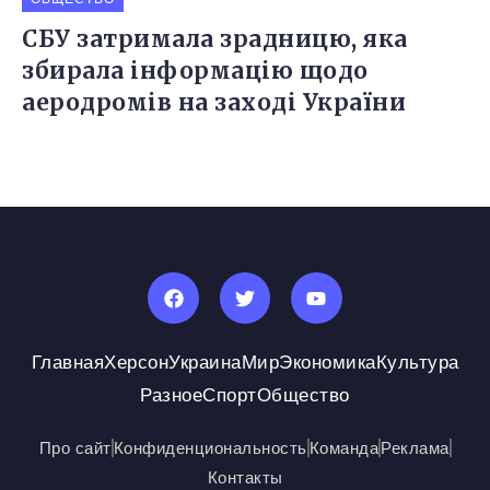
СБУ затримала зрадницю, яка
збирала інформацію щодо
аеродромів на заході України
Главная
Херсон
Украина
Мир
Экономика
Культура
Разное
Спорт
Общество
Про сайт
Конфиденциональность
Команда
Реклама
Контакты