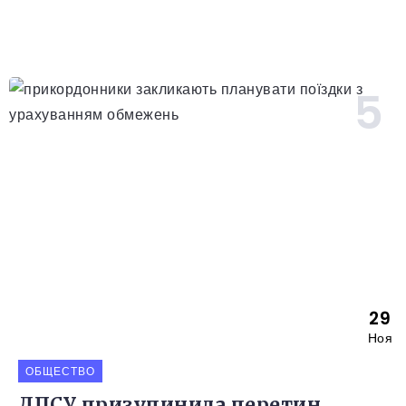
29
Ноя
ОБЩЕСТВО
ДПСУ призупинила перетин