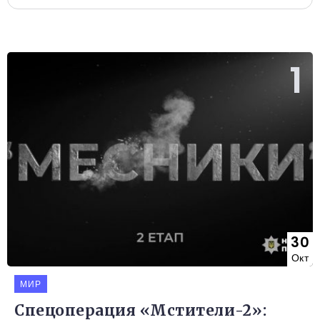
30
Окт
МИР
Спецоперация «Мстители-2»: