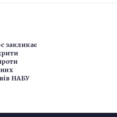
с закликає
крити
проти
аних
вів НАБУ