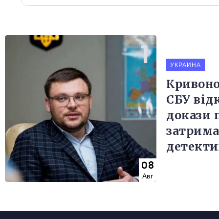
УКРАИНА
Кривоно
СБУ від
докази 
затрим
детекти
08
Авг