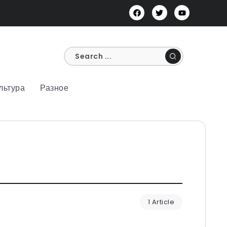
льтура
Разное
1 Article