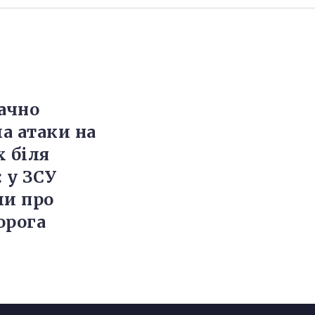
начно
а атаки на
х біля
 у ЗСУ
ли про
орога