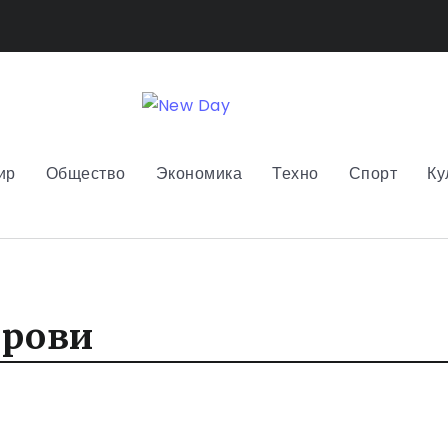
ир
Общество
Экономика
Техно
Спорт
Ку
трови