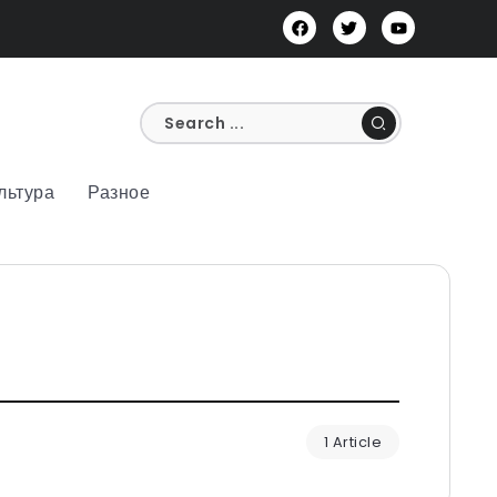
льтура
Разное
1 Article