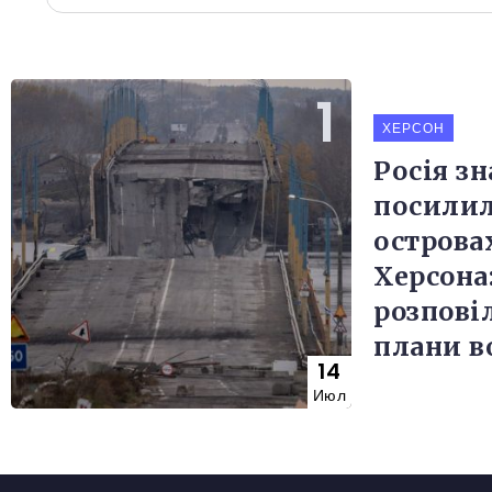
ХЕРСОН
Росія з
посилил
острова
Херсона:
розпові
плани в
14
Июл