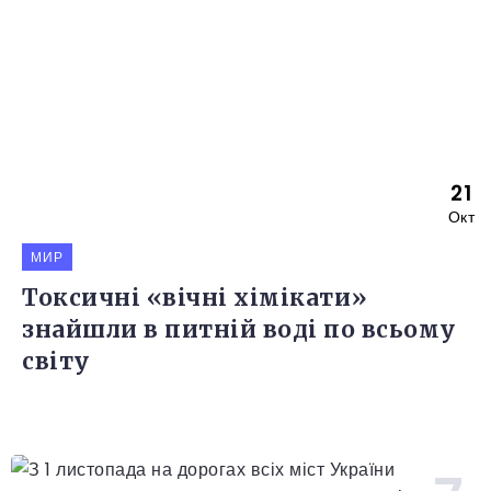
21
Окт
МИР
Токсичні «вічні хімікати»
знайшли в питній воді по всьому
світу