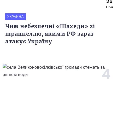
25
Ноя
УКРАИНА
Чим небезпечні «Шахеди» зі
шрапнеллю, якими РФ зараз
атакує Україну