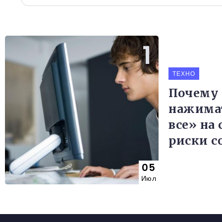
ТЕХНО
Почему 
нажима
все» на 
риски c
05
Июл