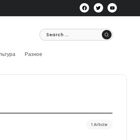
льтура
Разное
1 Article