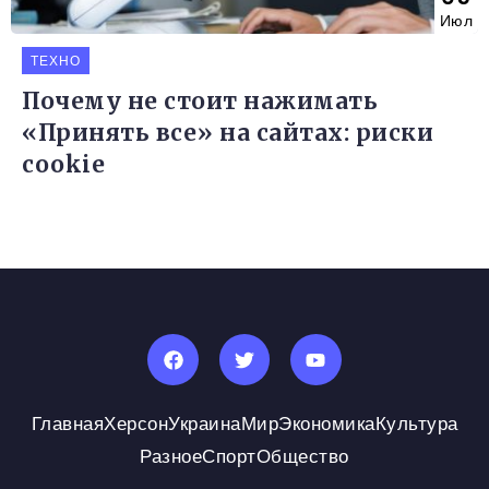
Июл
ТЕХНО
Почему не стоит нажимать
«Принять все» на сайтах: риски
cookie
Главная
Херсон
Украина
Мир
Экономика
Культура
Разное
Спорт
Общество