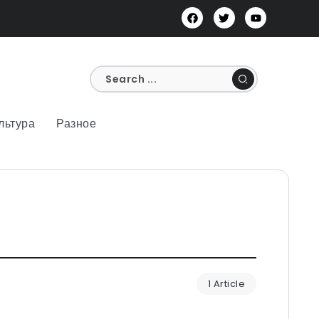
льтура
Разное
1 Article