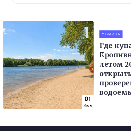
УКРАИНА
Где куп
Кропив
летом 20
открыт
провер
водоем
01
Июл