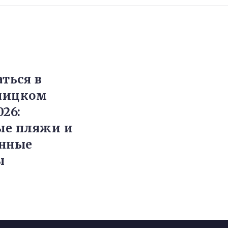
аться в
ницком
26:
ые пляжи и
енные
ы