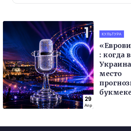
КУЛЬТУРА
«Еврови
: когда
Украина
место
прогно
букмек
29
Апр