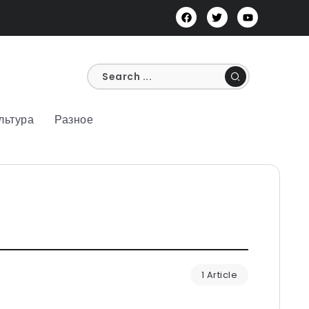
льтура
Разное
1 Article