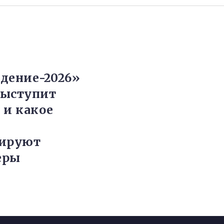
дение-2026»
 выступит
 и какое
зируют
еры