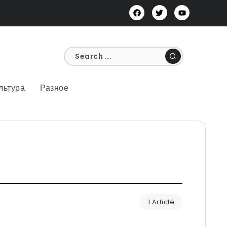
льтура
Разное
1 Article