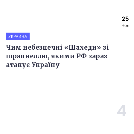
25
Ноя
УКРАИНА
Чим небезпечні «Шахеди» зі
шрапнеллю, якими РФ зараз
атакує Україну