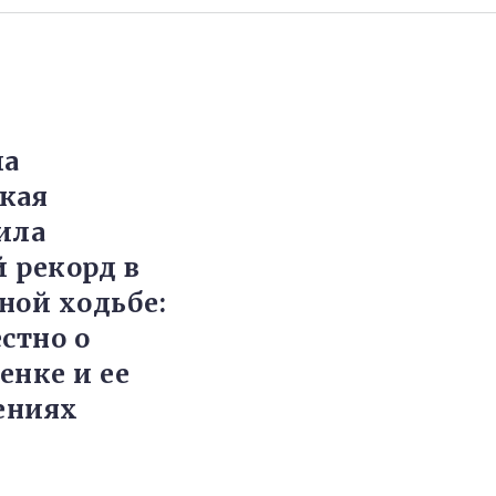
а
кая
ила
 рекорд в
ной ходьбе:
стно о
енке и ее
ениях