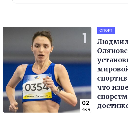
СПОРТ
Людмил
Оляновс
установ
мировой
спортив
что изве
спорстм
02
достиж
Июл