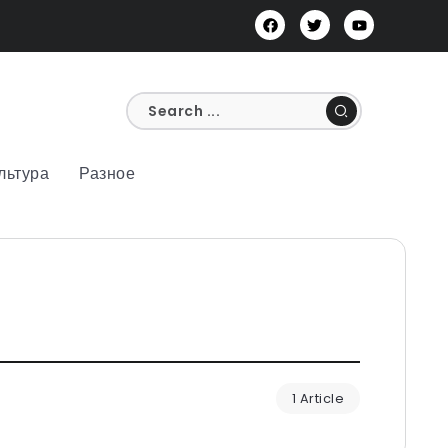
льтура
Разное
1 Article