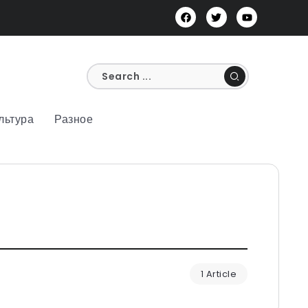
льтура
Разное
1 Article