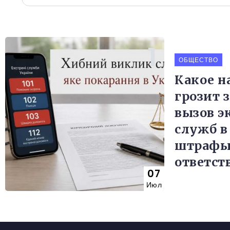
ОБЩЕСТВО
Какое н
грозит 
вызов э
служб в
штрафы
ответст
07
Июл