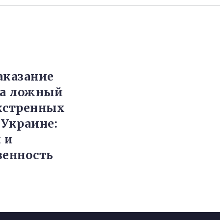
аказание
за ложный
кстренных
 Украине:
 и
венность