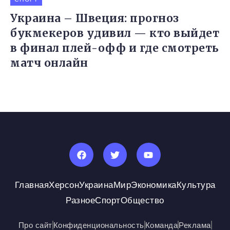
Украина – Швеция: прогноз
букмекеров удивил — кто выйдет
в финал плей-офф и где смотреть
матч онлайн
Главная
Херсон
Украина
Мир
Экономика
Культура
Разное
Спорт
Общество
Про сайт
Конфиденциональность
Команда
Реклама