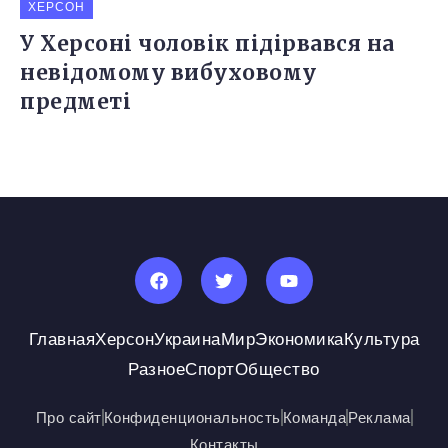
ХЕРСОН
У Херсоні чоловік підірвався на
невідомому вибуховому
предметі
Главная
Херсон
Украина
Мир
Экономика
Культура
Разное
Спорт
Общество
Про сайт
Конфиденциональность
Команда
Реклама
Контакты