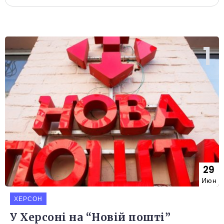
29
Июн
ХЕРСОН
У Херсоні на “Новій пошті”